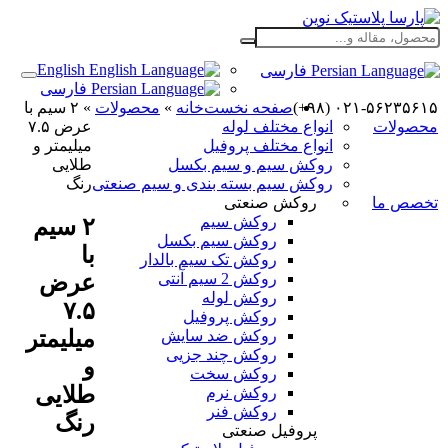
English
فارسی
فارسی
۰۲۱-۵۶۲۳۵۶۱۵ (۹۸+)
صفحه نخست
خانه
»
محصولات
»
۲ سیم با
محصولات
انواع مختلف لوله
عرض ۷.۵
انواع مختلف پروفیل
میلیمتر و
روکش سیم و سیم بکسل
طلایی
روکش سیم بسته بندی و سیم صنعتی
رنگ
تخصص ما
روکش صنعتی
روکش سیم
۲ سیم
روکش سیم بکسل
با
روکش تک سیم بالدار
عرض
روکش 2 سیم آنتی
روکش لوله
۷.۵
روکش پروفیل
میلیمتر
روکش ضد سایش
روکش چند جزیی
و
روکش سخت
طلایی
روکش نرم
روکش فنر
رنگ
پروفیل صنعتی