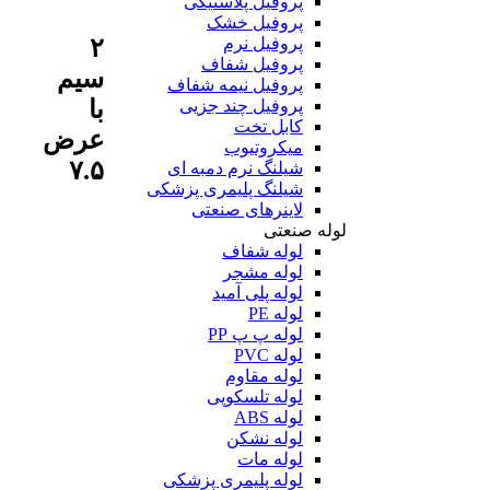
پروفیل پلاستیکی
پروفیل خشک
۲
پروفیل نرم
پروفیل شفاف
سیم
پروفیل نیمه شفاف
با
پروفیل چند جزیی
کابل تخت
عرض
میکروتیوب
۷.۵
شیلنگ نرم دمبه ای
شیلنگ پلیمری پزشکی
لاینرهای صنعتی
لوله صنعتی
لوله شفاف
لوله مشجر
لوله پلی آمید
لوله PE
لوله پ پ PP
لوله PVC
لوله مقاوم
لوله تلسکوپی
لوله ABS
لوله نشکن
لوله مات
لوله پلیمری پزشکی