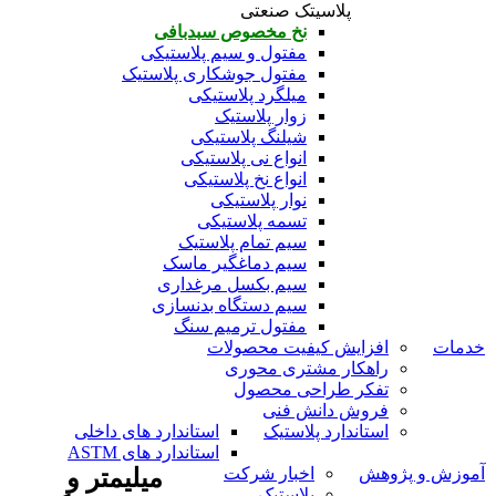
پلاسیتک صنعتی
نخ مخصوص سبدبافی
مفتول و سیم پلاستیکی
مفتول جوشکاری پلاستیک
میلگرد پلاستیکی
زوار پلاستیک
شیلنگ پلاستیکی
انواع نی پلاستیکی
انواع نخ پلاستیکی
نوار پلاستیکی
تسمه پلاستیکی
سیم تمام پلاستیک
سیم دماغگیر ماسک
سیم بکسل مرغداری
سیم دستگاه بدنسازی
مفتول ترمیم سنگ
خدمات
افزایش کیفیت محصولات
راهکار مشتری محوری
تفکر طراحی محصول
فروش دانش فنی
استاندارد پلاستیک
استاندارد های داخلی
استاندارد های ASTM
آموزش و پژوهش
اخبار شرکت
میلیمتر و
پلاستیک