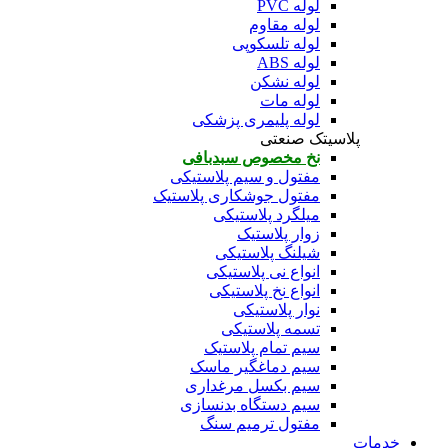
لوله PVC
لوله مقاوم
لوله تلسکوپی
لوله ABS
لوله نشکن
لوله مات
لوله پلیمری پزشکی
پلاسیتک صنعتی
نخ مخصوص سبدبافی
مفتول و سیم پلاستیکی
مفتول جوشکاری پلاستیک
میلگرد پلاستیکی
زوار پلاستیک
شیلنگ پلاستیکی
انواع نی پلاستیکی
انواع نخ پلاستیکی
نوار پلاستیکی
تسمه پلاستیکی
سیم تمام پلاستیک
سیم دماغگیر ماسک
سیم بکسل مرغداری
سیم دستگاه بدنسازی
مفتول ترمیم سنگ
خدمات