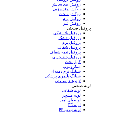
روکش ضد سایش
روکش چند جزیی
روکش سخت
روکش نرم
روکش فنر
پروفیل صنعتی
پروفیل پلاستیکی
پروفیل خشک
پروفیل نرم
پروفیل شفاف
پروفیل نیمه شفاف
پروفیل چند جزیی
کابل تخت
میکروتیوب
شیلنگ نرم دمبه ای
شیلنگ پلیمری پزشکی
لاینرهای صنعتی
لوله صنعتی
لوله شفاف
لوله مشجر
لوله پلی آمید
لوله PE
لوله پ پ PP