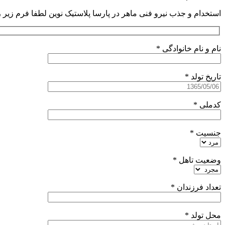
استخدام و جذب نیرو فنی ماهر در پارسا پلاستیک نوین لطفا فرم زیر 
نام و نام خانوادگی *
تاریخ تولد *
کدملی *
جنسیت *
وضعیت تاهل *
تعداد فرزندان *
محل تولد *