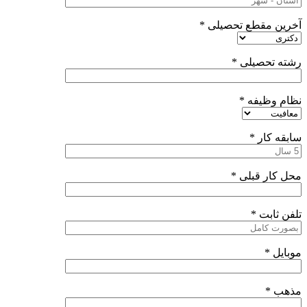
آخرین مقطع تحصیلی *
رشته تحصیلی *
نظام وظیفه *
سابقه کار *
محل کار قبلی *
تلفن ثابت *
موبایل *
مذهب *