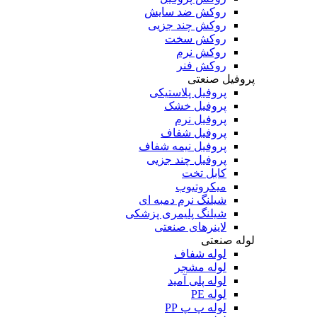
روکش ضد سایش
روکش چند جزیی
روکش سخت
روکش نرم
روکش فنر
پروفیل صنعتی
پروفیل پلاستیکی
پروفیل خشک
پروفیل نرم
پروفیل شفاف
پروفیل نیمه شفاف
پروفیل چند جزیی
کابل تخت
میکروتیوب
شیلنگ نرم دمبه ای
شیلنگ پلیمری پزشکی
لاینرهای صنعتی
لوله صنعتی
لوله شفاف
لوله مشجر
لوله پلی آمید
لوله PE
لوله پ پ PP