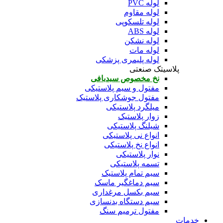
لوله PVC
لوله مقاوم
لوله تلسکوپی
لوله ABS
لوله نشکن
لوله مات
لوله پلیمری پزشکی
پلاسیتک صنعتی
نخ مخصوص سبدبافی
مفتول و سیم پلاستیکی
مفتول جوشکاری پلاستیک
میلگرد پلاستیکی
زوار پلاستیک
شیلنگ پلاستیکی
انواع نی پلاستیکی
انواع نخ پلاستیکی
نوار پلاستیکی
تسمه پلاستیکی
سیم تمام پلاستیک
سیم دماغگیر ماسک
سیم بکسل مرغداری
سیم دستگاه بدنسازی
مفتول ترمیم سنگ
خدمات