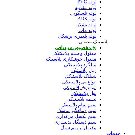
لوله PVC
لوله مقاوم
لوله تلسکوپی
لوله ABS
لوله نشکن
لوله مات
لوله پلیمری پزشکی
پلاسیتک صنعتی
نخ مخصوص سبدبافی
مفتول و سیم پلاستیکی
مفتول جوشکاری پلاستیک
میلگرد پلاستیکی
زوار پلاستیک
شیلنگ پلاستیکی
انواع نی پلاستیکی
انواع نخ پلاستیکی
نوار پلاستیکی
تسمه پلاستیکی
سیم تمام پلاستیک
سیم دماغگیر ماسک
سیم بکسل مرغداری
سیم دستگاه بدنسازی
مفتول ترمیم سنگ
خدمات