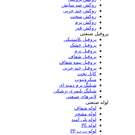
روکش ضد سایش
روکش چند جزیی
روکش سخت
روکش نرم
روکش فنر
پروفیل صنعتی
پروفیل پلاستیکی
پروفیل خشک
پروفیل نرم
پروفیل شفاف
پروفیل نیمه شفاف
پروفیل چند جزیی
کابل تخت
میکروتیوب
شیلنگ نرم دمبه ای
شیلنگ پلیمری پزشکی
لاینرهای صنعتی
لوله صنعتی
لوله شفاف
لوله مشجر
لوله پلی آمید
لوله PE
لوله پ پ PP