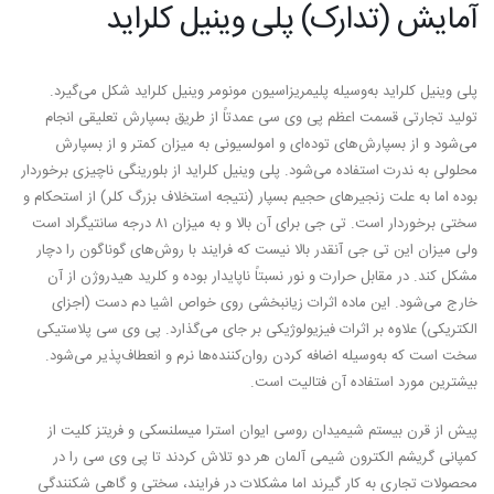
آمایش (تدارک) پلی وینیل کلراید
پلی وینیل کلراید به‌وسیله پلیمریزاسیون مونومر وینیل کلراید شکل می‌گیرد.
تولید تجارتی قسمت اعظم پی وی سی عمدتاً از طریق بسپارش تعلیقی انجام
می‌شود و از بسپارش‌های توده‌ای و امولسیونی به میزان کمتر و از بسپارش
محلولی به ندرت استفاده می‌شود. پلی وینیل کلراید از بلورینگی ناچیزی برخوردار
بوده اما به علت زنجیرهای حجیم بسپار (نتیجه استخلاف بزرگ کلر) از استحکام و
سختی برخوردار است. تی جی برای آن بالا و به میزان ۸۱ درجه سانتیگراد است
ولی میزان این تی جی آنقدر بالا نیست که فرایند با روش‌های گوناگون را دچار
مشکل کند. در مقابل حرارت و نور نسبتاً ناپایدار بوده و کلرید هیدروژن از آن
خارج می‌شود. این ماده اثرات زیانبخشی روی خواص اشیا دم دست (اجزای
الکتریکی) علاوه بر اثرات فیزیولوژیکی بر جای می‌گذارد. پی وی سی پلاستیکی
سخت است که به‌وسیله اضافه کردن روان‌کننده‌ها نرم و انعطاف‌پذیر می‌شود.
بیشترین مورد استفاده آن فتالیت است.
پیش از قرن بیستم شیمیدان روسی ایوان استرا میسلنسکی و فریتز کلیت از
کمپانی گریشم الکترون شیمی آلمان هر دو تلاش کردند تا پی وی سی را در
محصولات تجاری به کار گیرند اما مشکلات در فرایند، سختی و گاهی شکنندگی