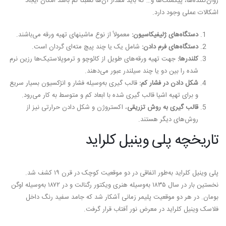
روان‌کننده‌ها، پیگمنت‌ها و… که باید مقدار آن‌ها نسبتاً کم باشد امکان ایجاد
اشکالات عملی وجود دارد.
دستگاه‌های ژلیفیکاسیون:
معمولاً از نوع ماشینهای تهیه ورقه می‌باشند.
دستگاه‌های فرم دادن:
شامل یک یا چند پیچ مته‌ای گردان است.
کلندرها:
جهت تهیه ورقه‌های طویل از کائوچو و ترموپلاستیک‌ها رزین نرم
شده را بین دو یا چند سیلندر عبور می‌دهند.
شکل دادن در فشار کم:
قالب گیری به‌وسیله فشار و انژکسیون بسیار سریع
و برای تهیه اشیا قالب گیری شده با ابعاد کم و متوسط به کار می‌رود.
قالب گیری به روش تزریقی
، اکستروژن و شکل دادن حرارتی نیز از
روش‌های دیگر هستند.
تاریخچه پلی وینیل کلراید
پلی وینیل کلراید به‌طور اتفاقی در دو موقعیت کوچک در قرن ۱۹ کشف شد.
نخستین بار در سال ۱۸۳۵ به‌وسیله هنری ویکتور رگنالت و در ۱۸۷۲ به‌وسیله اوگن
بومان. در هر دو موقعیت پلیمر زمانی آشکار شد که جامد سفید رنگ داخل
فلاسک وینیل کلراید در معرض نور آفتاب قرار گرفت.