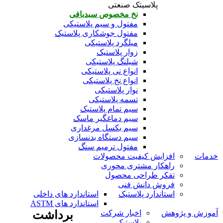
پلاسیتک صنعتی
نخ مخصوص سبدبافی
مفتول و سیم پلاستیکی
مفتول جوشکاری پلاستیک
میلگرد پلاستیکی
زوار پلاستیک
شیلنگ پلاستیکی
انواع نی پلاستیکی
انواع نخ پلاستیکی
نوار پلاستیکی
تسمه پلاستیکی
سیم تمام پلاستیک
سیم دماغگیر ماسک
سیم بکسل مرغداری
سیم دستگاه بدنسازی
مفتول ترمیم سنگ
خدمات
افزایش کیفیت محصولات
راهکار مشتری محوری
تفکر طراحی محصول
فروش دانش فنی
استاندارد پلاستیک
استاندارد های داخلی
استاندارد های ASTM
آموزش و پژوهش
اخبار شرکت
برداشت
پلاستیک