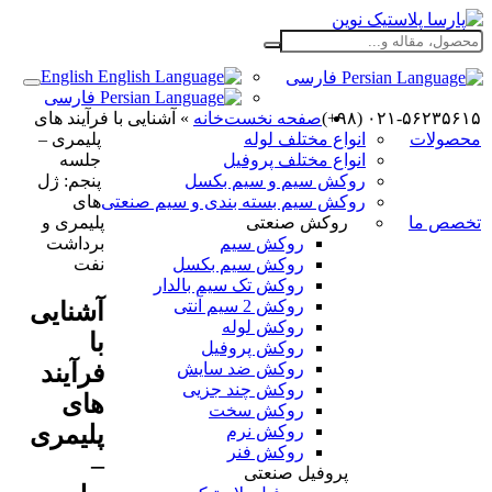
English
فارسی
فارسی
۰۲۱-۵۶۲۳۵۶۱۵ (۹۸+)
صفحه نخست
خانه
»
آشنایی با فرآیند های
محصولات
انواع مختلف لوله
پلیمری –
انواع مختلف پروفیل
جلسه
روکش سیم و سیم بکسل
پنجم: ژل
روکش سیم بسته بندی و سیم صنعتی
های
تخصص ما
روکش صنعتی
پلیمری و
روکش سیم
برداشت
روکش سیم بکسل
نفت
روکش تک سیم بالدار
روکش 2 سیم آنتی
آشنایی
روکش لوله
با
روکش پروفیل
فرآیند
روکش ضد سایش
روکش چند جزیی
های
روکش سخت
پلیمری
روکش نرم
روکش فنر
–
پروفیل صنعتی