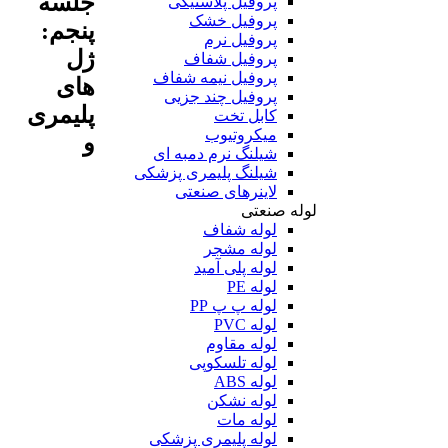
جلسه
پروفیل پلاستیکی
پروفیل خشک
پنجم:
پروفیل نرم
ژل
پروفیل شفاف
پروفیل نیمه شفاف
های
پروفیل چند جزیی
پلیمری
کابل تخت
میکروتیوب
و
شیلنگ نرم دمبه ای
شیلنگ پلیمری پزشکی
لاینرهای صنعتی
لوله صنعتی
لوله شفاف
لوله مشجر
لوله پلی آمید
لوله PE
لوله پ پ PP
لوله PVC
لوله مقاوم
لوله تلسکوپی
لوله ABS
لوله نشکن
لوله مات
لوله پلیمری پزشکی