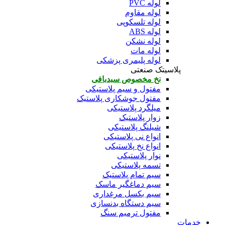
لوله PVC
لوله مقاوم
لوله تلسکوپی
لوله ABS
لوله نشکن
لوله مات
لوله پلیمری پزشکی
پلاسیتک صنعتی
نخ مخصوص سبدبافی
مفتول و سیم پلاستیکی
مفتول جوشکاری پلاستیک
میلگرد پلاستیکی
زوار پلاستیک
شیلنگ پلاستیکی
انواع نی پلاستیکی
انواع نخ پلاستیکی
نوار پلاستیکی
تسمه پلاستیکی
سیم تمام پلاستیک
سیم دماغگیر ماسک
سیم بکسل مرغداری
سیم دستگاه بدنسازی
مفتول ترمیم سنگ
خدمات