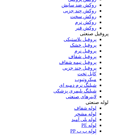
روکش ضد سایش
روکش چند جزیی
روکش سخت
روکش نرم
روکش فنر
پروفیل صنعتی
پروفیل پلاستیکی
پروفیل خشک
پروفیل نرم
پروفیل شفاف
پروفیل نیمه شفاف
پروفیل چند جزیی
کابل تخت
میکروتیوب
شیلنگ نرم دمبه ای
شیلنگ پلیمری پزشکی
لاینرهای صنعتی
لوله صنعتی
لوله شفاف
لوله مشجر
لوله پلی آمید
لوله PE
لوله پ پ PP