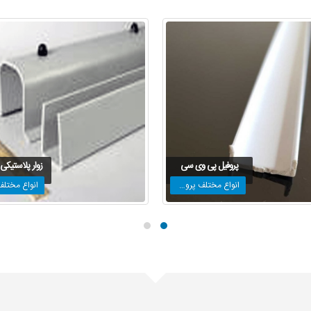
پروفیل پی وی سی
زوار پلاستیکی U شک
انواع مختلف پروفیل