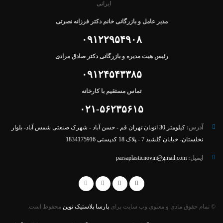
مدیر عامل و بازرگانی خانم دکتر فرزانه نصرتی
۰۹۱۲۲۹۵۴۹۰۸
رئیس هیت مدیره و بازرگانی دکتر صادق مرادی
۰۹۱۲۴۵۴۳۳۸۵
تماس مستقیم با کارخانه
۰۲۱-۵۶۲۳۵۶۱۵
آدرس:
کیلومتر 30 اتوبان تهران قم - حسن آباد - شهرک صنعتی شمس آباد- بلوار
نخلستان- خیابان گلشید 7 - پلاک 18 کدپستی 1834175916
ایمیل:
parsaplasticnovin@gmail.com
© تمام حقوق مادی و معنوی وب سایت برای
پارسا پلاستیک نوین
محفوظ است.