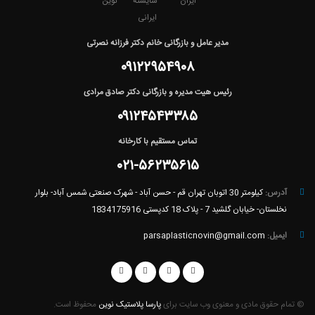
مدیر عامل و بازرگانی خانم دکتر فرزانه نصرتی
۰۹۱۲۲۹۵۴۹۰۸
رئیس هیت مدیره و بازرگانی دکتر صادق مرادی
۰۹۱۲۴۵۴۳۳۸۵
تماس مستقیم با کارخانه
۰۲۱-۵۶۲۳۵۶۱۵
آدرس:
کیلومتر 30 اتوبان تهران قم - حسن آباد - شهرک صنعتی شمس آباد- بلوار
نخلستان- خیابان گلشید 7 - پلاک 18 کدپستی 1834175916
ایمیل:
parsaplasticnovin@gmail.com
© تمام حقوق مادی و معنوی وب سایت برای
پارسا پلاستیک نوین
محفوظ است.