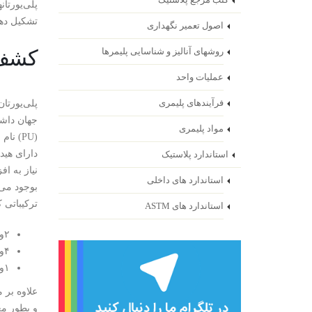
کتب مرجع پلاستیک
تشکیل دهن
اصول تعمیر نگهداری
روشهای آنالیز و شناسایی پلیمرها
کشف 
عملیات واحد
فرآیندهای پلیمری
جهان داشتن
مواد پلیمری
(PU) 
دارای هید
استاندارد پلاستیک
نیاز به ا
استاندارد های داخلی
بوجود می‌آ
ترکیباتی ک
استاندارد های ASTM
۲و۴ یا ۲و۶ تولوئن دی ایزوسیانات
۴و۴ یا ۲و۴ دی فنیل متان دی ایزوسیانات
۱و۶ هگزا متیلن دی ایزوسیانات
و بطور مع