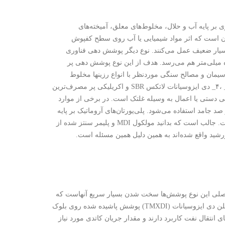
 بر پایه آب و حلال، مخلوط‌های معلق، آمیخته‌های
ها آن است که اثر مواد شیمیایی یا آب روی سطح کفپوش
بسیار ضعیف عمل می‌کنند. نوع دیگر پوشش دهی فناوری
یکرون و حداکثر آن گاهی به ده میلی‌متر هم می‌رسد. هدف از این نوع پوشش دهی پر
مان و مصالح سنگی موردنظر با انواع رزینها مخلوط
می‌شوند اپوکسی‌ها، پلی‌یورتان‌های آروماتیک (غالباً روغن کوچک و MDI دی فنیل متان ۴_ ،۴_ دی ایزوسیانات لاتکس SBR و اکریلیکی پر مصرف‌ترین
 دستی یا اعمال به وسیله غلتک است. در برخی از موارد
د جامد استفاده می‌شود. پلی‌یورتان‌های آروماتیک بر پایه
MDI برای پوشش دهی کف زیاد بکار می‌روند، چرا که MDI ایزوسیاناتی نسبتاً ارزان است. جالب است که بدانید مولکول MDI و پلیمر سنتز شده از
شید واقع شده‌اند به همین دلیل همین مسئله است.
 اصلی این نوع پوشش‌ها سخت شدن بسیار سریع آنهاست که
نتیجه آن، دسترسی به یک فناوری پرشتاب است. در سامانه‌های پلی اوره بر پایه هگزامتیلن دی ایزوسیانات (TMXDI) پوشش پاشیده شده روی بلوک
های انتقال نفت کاربرد دارند و مقدار جریان کاتدی مورد نیاز