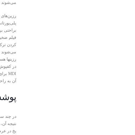
می‌شوند ک
رزین‌های 
پلی‌یورتا
براحتی بر
کردن ترکه
رزینها هس
در کفپوش‌
آن به راح
پوشش
در چند سا