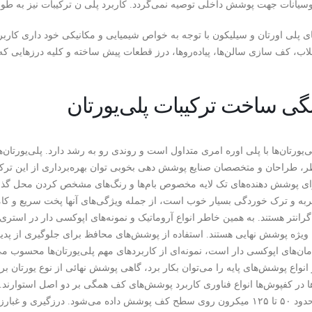
یانات جهت پوشش داخلی توصیه نمی‌گردد. کاربرد پلی ن ترکیبات نیز به طور
ی پلی اورتان و سیلیکون با توجه به خواص شیمیایی و مکانیکی خود داری کاربر
اب، کف سازی سالن‌ها، پیاده‌روها، درز قطعات پیش ساخته و کلیه درزهایی که 
گی ساخت ترکیبات پلی‌یورتان
ی‌یورتان‌ها با پلی اوره امری متداول است و روندی رو به رشد دارد. پلی‌یورتان
، طراحان و متخصصان صنایع پوشش دهی بخوبی توان بهره‌برداری از این ترکیب
 پوشش دهنده‌های تک لایه مخصوص بام‌ها و رنگ‌های مشخص کردن محل گذر عاب
 و ترک خوردگی بسیار خوب است، از جمله ویژگی‌های آنها پخت سریع و کامل د
گرانتر هستند. به همین خاطر انواع آروماتیک و نمونه‌های اپوکسی دار در استری‌
ها ویژه پوشش نهایی هستند. استفاده از پوشش‌های محافظ برای جلوگیری از پدی
مان‌های اپوکسی دار است، نمونه‌ای از کاربردهای مهم پلی‌یورتان‌ها محسوب
ز انواع پوشش‌های پایه را می‌توان بکار برد، گاهی پوشش نهائی از نوع یورتان برا
ها در کفپوش‌ها انواع فناوری کاربرد پوشش‌های کف همگی بر دو اصل استوارند. 
ضخامت حدود ۵۰ تا ۱۲۵ میکرون روی سطح کف پوشش داده می‌شود. درزگیری