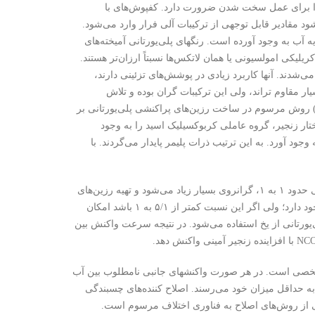
ت زا برای عمل سخت شدن ضرورت دارد. کفپوش‌های با
ود مقادیر قابل توجهی از ترکیبات آلی فرار وارد می‌شود.
یه آب به وجود آورده است. رنگهای پلی‌یورتانی آمیخته‌های
کریلیکی امولسیونی یا همان لاتکس‌ها نسبتاً ارزان‌تر هستند.
‌شدند. آنها کاربرد زیادی در پوشش‌های تزئینی دارند،
 مقاوم تراند، ولی این ترکیبات گران بوده و تلاش
ی‌شود تا فرمول‌های جدید ارزان از آنها تهیه شود. رزین‌های پراکنشی پلی‌یورتانی (PUD) روش مرسوم در ساخت رزین‌های پراکنشی پلی‌یورتانی بر
ختار زنجیر، گروه عاملی کربوکسیلیک اسید را به وجود
ود آورد. به این ترتیب ذرات پلیمر پایدار می‌گردند. با
در برخی مخلوط‌ها نسبت مولی گروه‌های NCO به OH دقیقاً ۲ به ۱ است. در نسبت مولی حدود ۱ به ۱، گرانروی بسیار زیاد می‌شود و تهیه رزین‌های
پراکنشی پلی‌یورتانی با مشکل روبرو می‌شود. در ضمن خطر ژله‌ای شدن نابهنگام هم وجود دارد؛ ولی اگر این نسبت کمتر از ۵/۱ به ۱ باشد امکان
یورتانی از یخ استفاده می‌شود. در نتیجه سرعت واکنش بین
ن مشخصی است. در هر صورت واکنشهای جانبی نامطلوب بین آب
ردن مخلوط خنثی تا زیر دمای ۰C5 واکنش‌های جانبی به حداقل میزان خود می‌رسند. اصلاح کننده‌های چسبندگی
کی از روش‌های اصلاح به فناوری اختلاف مرسوم است.