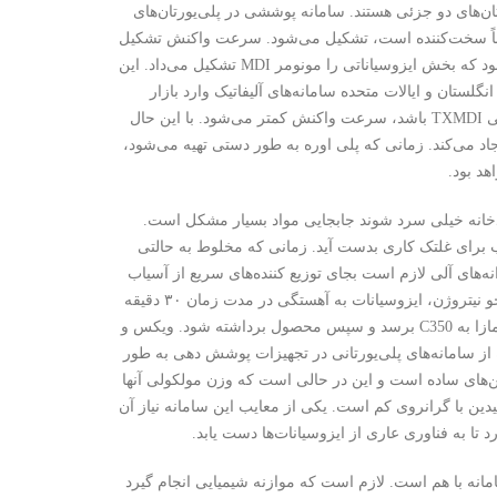
تان‌های دو جزئی هستند. سامانه پوششی در پلی‌یورتان‌های
خش A متشکل از پلی اوره و در صورت نیاز رنگدانه و یک بخش B که غالباً سخت‌کننده است، تشکیل می‌شود. سرعت واکنش تشکیل
پلی اوره بی‌نهایت زیاد است بطوری که تجهیزات پاشش ویژه‌ای مورد نیاز است. زمانی بود که بخش ایزوسیاناتی را مونومر MDI تشکیل می‌داد. این
نه‌های پلی اوره ارزان بوده و خواص خوبی دارند. البته بعدها در اوایل دهه ۹۰ در انگلستان و ایالات متحده سامانه‌های آلیفاتیک وارد بازار
شدند. در این سامانه‌ها پایداری نوری به مراتب بهتر شده و هر گاه که ایزوسیانات مصرفی TXMDI باشد، سرعت واکنش کمتر می‌شود. با این حال
 می‌کند. زمانی که پلی اوره به طور دستی تهیه می‌شود،
هد بود.
ردخانه خیلی سرد شوند جابجایی مواد بسیار مشکل است.
ب برای غلتک کاری بدست آید. زمانی که مخلوط به حالتی
نه‌های آلی لازم است بجای توزیع کننده‌های سریع از آسیاب
غلتکی افقی استفاده شود. همچنین، دمای مخلوط باید به C350 برسد. در مرحله بعد در جو نیتروژن، ایزوسیانات به آهستگی در مدت زمان ۳۰ دقیقه
به مخلوط آمین اضافه و به حد کافی هم زده می‌شود. باید اجازه داد که دمای واکنش گرمازا به C350 برسد و سپس محصول برداشته شود. ویکس و
از سامانه‌های پلی‌یورتانی در تجهیزات پوشش دهی به طور
مین‌های ساده است و این در حالی است که وزن مولکولی آنها
دین با گرانروی کم است. یکی از معایب این سامانه نیاز آن
تا به فناوری عاری از ایزوسیانات‌ها دست یابد.
امانه با هم است. لازم است که موازنه شیمیایی انجام گیرد