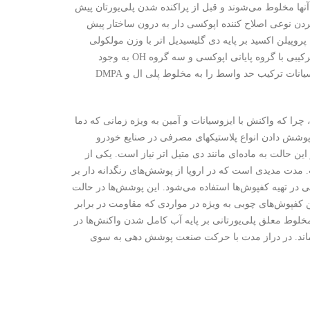
 آنها مخلوط می‌شوند و قبل از پراکنده شدن پلی‌یورتان پیش
د کردن نوعی اصلاح کننده اپوکسی دار به درون ساختار پیش
پروپیلن اکسید بر پایه دی گلیسیدیل اتر با وزن مولکولی
بیش از ۷۰۰ با دی اتانول آمین به نسبت مولی یک به یک در دمای C60 واکنش می‌دهد و ترکیبی با گروه پایانی اپوکسی و سه گروه OH به وجود
می‌آید. با NMP بعنوان حلال کمکی می‌توان گرانروی را کنترل کرد. پیش از افزودن ایزوسیانات ترکیب حد واسط را به مخلوط پلی ال و DMPA
، چرا که واکنش با ایزوسیانات و آمین به ویژه زمانی که دما
ی پوشش دادن انواع پلاستیکهای مصرفی در صنایع خودرو
این حالت به ماده‌ای مانند دی متیل اتر نیاز است. یکی از
 مدت مدیدی است که در اروپا از پوشش‌های رنگدانه دار بر
یونی آکریلیکی در تهیه کفپوش‌ها استفاده می‌شود. این پوشش‌ها در حالت
 کفپوش‌های چوبی به ویژه در مواردی که مقاومت در برابر
خلوط معلق پلی‌یورتانی بر پایه آب کامل شدن واکنش‌ها در
ی‌ماند. در دراز مدت با حرکت صنعت پوشش دهی به سوی